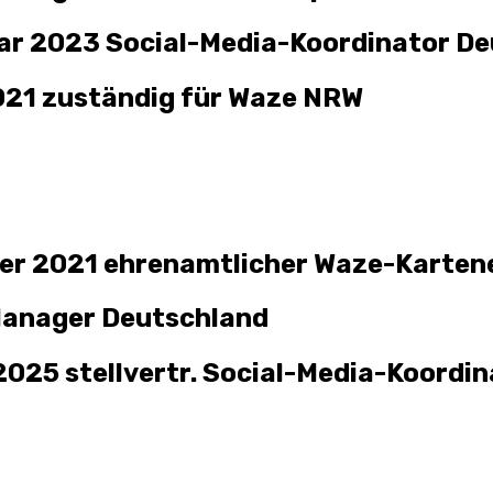
uar 2023 Social-Media-Koordinator D
021 zuständig für Waze NRW
er
20
21
ehrenamtlicher Waze-Karten
anager Deutschland
202
5
stellvertr.
Social-Media-Koordin