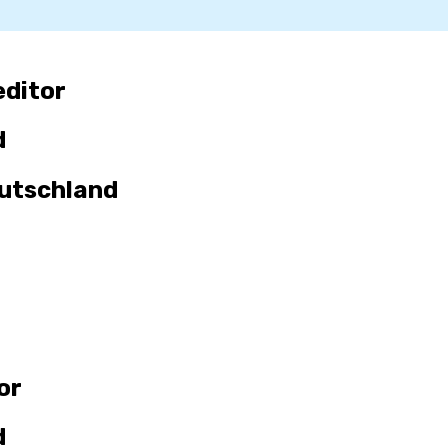
e
ditor
d
eutschland
or
d