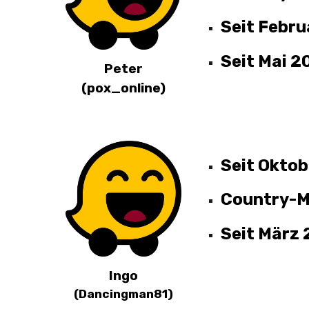
Seit Febr
Seit Mai 2
Peter
(
pox_online
)
Seit
Oktob
Country-M
Seit
März
Ingo
(
Dancingman81
)